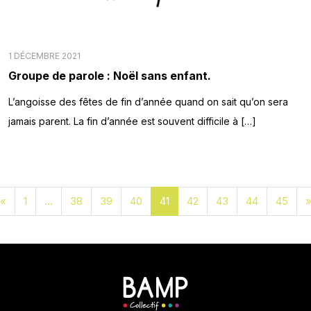
1 DÉCEMBRE 2021
Groupe de parole : Noël sans enfant.
L’angoisse des fêtes de fin d’année quand on sait qu’on sera
jamais parent. La fin d’année est souvent difficile à […]
«
1
…
38
39
40
41
42
43
44
45