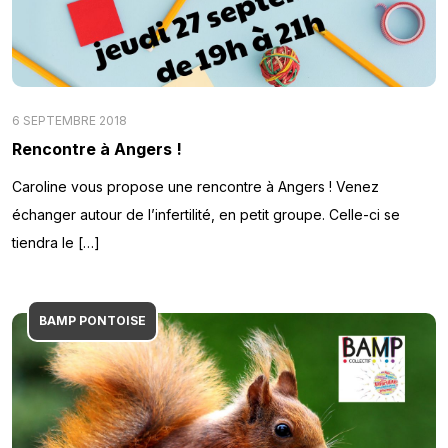
6 SEPTEMBRE 2018
Rencontre à Angers !
Caroline vous propose une rencontre à Angers ! Venez
échanger autour de l’infertilité, en petit groupe. Celle-ci se
tiendra le […]
BAMP PONTOISE