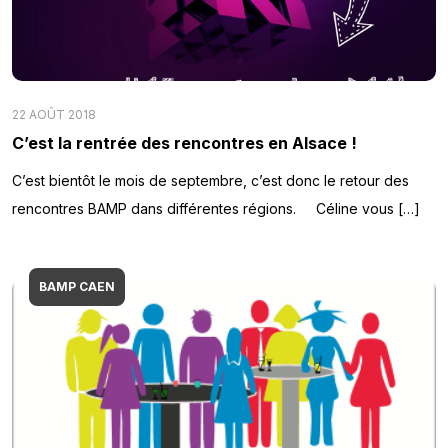
22 AOÛT 2018
C’est la rentrée des rencontres en Alsace !
C’est bientôt le mois de septembre, c’est donc le retour des
rencontres BAMP dans différentes régions. Céline vous […]
BAMP CAEN