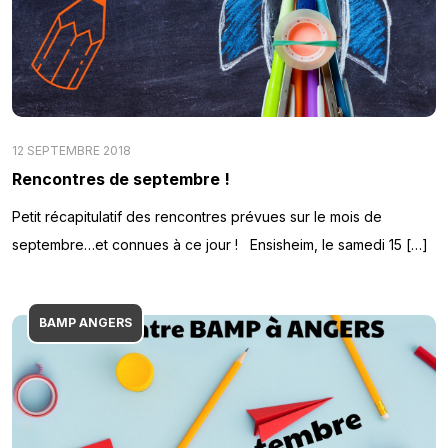
12 SEPTEMBRE 2018
Rencontres de septembre !
Petit récapitulatif des rencontres prévues sur le mois de
septembre…et connues à ce jour ! Ensisheim, le samedi 15 […]
BAMP ANGERS