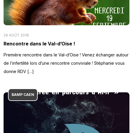
29 AOÛT 2018
Rencontre dans le Val-d’Oise !
Première rencontre dans le Val-d’Oise ! Venez échanger autour
de l’infertilité lors d’une rencontre conviviale ! Stéphanie vous
donne RDV […]
BAMP CAEN