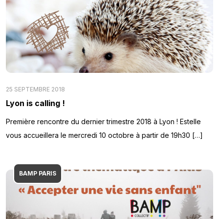
25 SEPTEMBRE 2018
Lyon is calling !
Première rencontre du dernier trimestre 2018 à Lyon ! Estelle
vous accueillera le mercredi 10 octobre à partir de 19h30 […]
BAMP PARIS