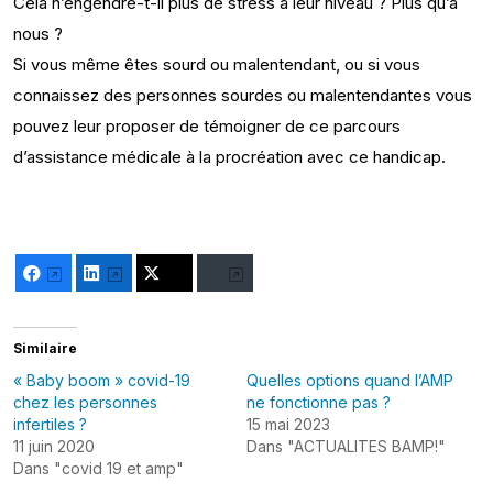
Cela n’engendre-t-il plus de stress à leur niveau ? Plus qu’à
nous ?
Si vous même êtes sourd ou malentendant, ou si vous
connaissez des personnes sourdes ou malentendantes vous
pouvez leur proposer de témoigner de ce parcours
d’assistance médicale à la procréation avec ce handicap.
Facebook
LinkedIn
Twitter
Bluesky
Similaire
« Baby boom » covid-19
Quelles options quand l’AMP
chez les personnes
ne fonctionne pas ?
infertiles ?
15 mai 2023
11 juin 2020
Dans "ACTUALITES BAMP!"
Dans "covid 19 et amp"