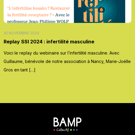
25 NOVEMBRE 2024
Replay SSI 2024 : infertilité masculine
Voici le replay du webinaire sur l’infertilité masculine. Avec
Guillaume, bénévole de notre association à Nancy, Marie-Joëlle
Gros en tant […]