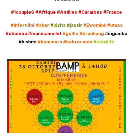
#1couple6 #Afrique #Antilles #Caraïbes #France
#infertilité #aker
#kisita #jassir
#Ewombé #utasa
#ekomba #manmanmilet
#golhé #branhang
#ingumba
#kishita
#kommura #kebreumen
#stérilité