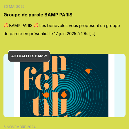
30 MAI 2025
Groupe de parole BAMP PARIS
BAMP PARIS
Les bénévoles vous proposent un groupe
de parole en présentiel le 17 juin 2025 à 19h. […]
ACTUALITES BAMP!
6 NOVEMBRE 2024