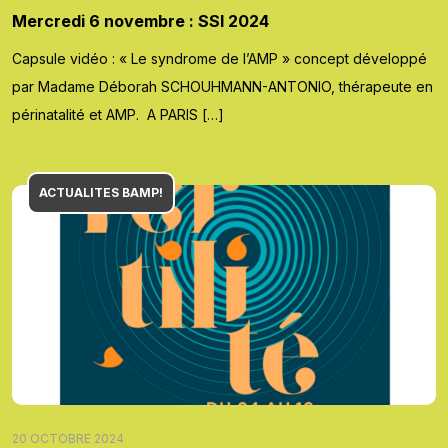
Mercredi 6 novembre : SSI 2024
Capsule vidéo : « Le syndrome de l’AMP » concept développé
par Madame Déborah SCHOUHMANN-ANTONIO, thérapeute en
périnatalité et AMP. A PARIS […]
ACTUALITES BAMP!
20 OCTOBRE 2024