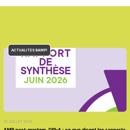
ACTUALITES BAMP!
25 JUILLET 2026
AMP post-mortem, DPI-A : ce que disent les rapports