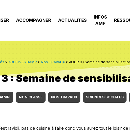
INFOS
ISER
ACCOMPAGNER
ACTUALITÉS
RESSO
AMP
tés
>
ARCHIVES BAMP
>
Nos TRAVAUX
>
JOUR 3 : Semaine de sensibilisation à
3 : Semaine de sensibilisat
BAMP!
NON CLASSÉ
NOS TRAVAUX
SCIENCES SOCIALES
st ravioli, pas de cuisine à faire donc vous aurez tout le loisir d