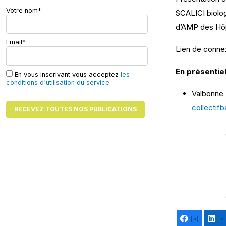
Votre nom*
SCALICI biolo
d’AMP des Hôpi
Email*
Lien de connex
En présentiel
En vous inscrivant vous acceptez
les
conditions d'utilisation du service.
Valbonne 
collecti
Facebook
Li