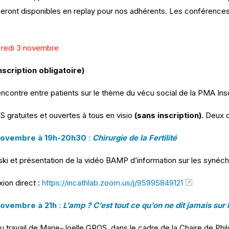
ront disponibles en replay pour nos adhérents. Les conférences s
redi 3 novembre
nscription obligatoire)
ncontre entre patients sur le thème du vécu social de la PMA Inscr
ratuites et ouvertes à tous en visio
(sans inscription)
. Deux 
Novembre à 19h-20h30
:
Chirurgie de la Fertilité
i et présentation de la vidéo BAMP d’information sur les synéch
ion direct :
https://incathlab.zoom.us/j/95995849121
Novembre à 21h
:
L’amp ? C’est tout ce qu’on ne dit jamais sur
u travail de Marie-Joëlle GROS, dans le cadre de la Chaire de Phi