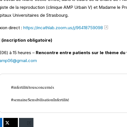
giste de la reproduction (clinique AMP Urbain V) et Madame le 
taux Universitaires de Strasbourg.
ion direct :
https://incathlab.zoom.us/j/96418759098
 (inscription obligatoire)
(06) à 15 heures –
Rencontre entre patients sur le thème du
fbamp06@gmail.com
#infertilitétousconcernés
#semaineSensibilisationInfertilité
nkedIn
Twitter
Bluesky