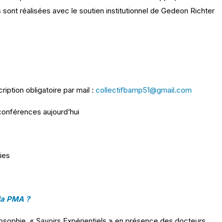
ont réalisées avec le soutien institutionnel de Gedeon Richter
iption obligatoire par mail :
collectifbamp51@gmail.com
conférences aujourd’hui
ies
 la PMA ?
losophie, « Savoirs Expérientiels » en présence des docteurs