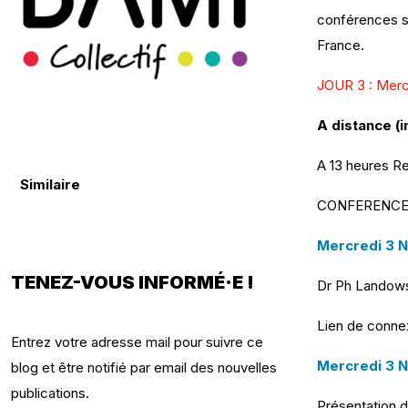
conférences se
France.
JOUR 3 : Merc
A distance (i
A 13 heures Re
Similaire
CONFERENCES g
Mercredi 3 
TENEZ-VOUS INFORMÉ·E !
Dr Ph Landowsk
Lien de connex
Entrez votre adresse mail pour suivre ce
Mercredi 3 
blog et être notifié par email des nouvelles
publications.
Présentation d