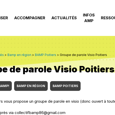
INFOS
ISER
ACCOMPAGNER
ACTUALITÉS
RESSO
AMP
tés
>
Bamp en région
>
BAMP Poitiers
>
Groupe de parole Visio Poitiers
e de parole Visio Poitiers
BAMP!
BAMP EN RÉGION
BAMP POITIERS
ers vous propose un groupe de parole en visio (donc ouvert à tout
auprès via collectifbamp86@gmail.com