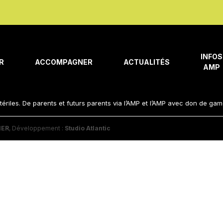
INFOS
R
ACCOMPAGNER
ACTUALITÉS
AMP
tériles. De parents et futurs parents via l’AMP et l’AMP avec don de ga
IER
, Développement :
Studio Atlantic