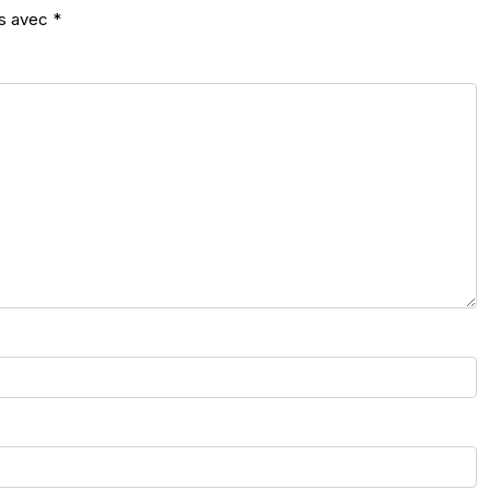
és avec
*