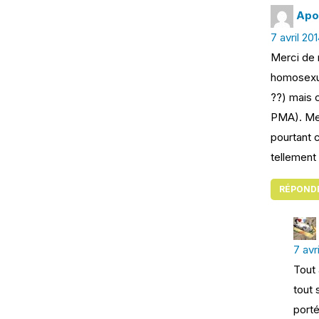
Apo 
7 avril 20
Merci de 
homosexue
??) mais c
PMA). Mer
pourtant c
tellement
RÉPOND
7 avr
Tout 
tout 
porté