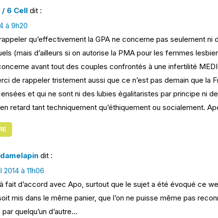
/ 6 Cell
dit :
14 à 9h20
rappeler qu’effectivement la GPA ne concerne pas seulement ni de
ls (mais d’ailleurs si on autorise la PMA pour les femmes lesbie
oncerne avant tout des couples confrontés à une infertilité MEDICA
ci de rappeler tristement aussi que ce n’est pas demain que la Fra
ensées et qui ne sont ni des lubies égalitaristes par principe ni 
 en retard tant techniquement qu’éthiquement ou socialement. Ap
RE
damelapin
dit :
il 2014 à 11h06
à fait d’accord avec Apo, surtout que le sujet a été évoqué ce 
soit mis dans le même panier, que l’on ne puisse même pas recon
 par quelqu’un d’autre…