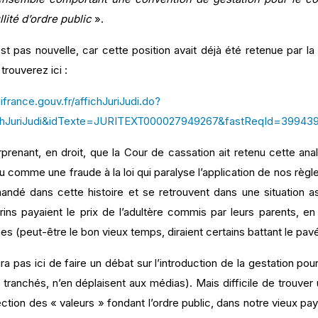
llité d’ordre public
».
est pas nouvelle, car cette position avait déjà été retenue par
trouverez ici :
ifrance.gouv.fr/affichJuriJudi.do?
chJuriJudi&idTexte=JURITEXT000027949267&fastReqId=39943
urprenant, en droit, que la Cour de cassation ait retenu cette anal
çu comme une fraude à la loi qui paralyse l’application de nos règl
mandé dans cette histoire et se retrouvent dans une situation 
rins payaient le prix de l’adultère commis par leurs parents, e
es (peut-être le bon vieux temps, diraient certains battant le pavé
agira pas ici de faire un débat sur l’introduction de la gestation
tranchés, n’en déplaisent aux médias). Mais difficile de trouver un
tion des « valeurs » fondant l’ordre public, dans notre vieux pay