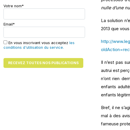
Votre nom*
nulle d’une nu
La solution n’
Email*
2013 que vous 
http://www.leg
En vous inscrivant vous acceptez
les
conditions d'utilisation du service.
oldAction=re
Il n’est pas s
autrui est per
n’ont rien de
enfants adulté
enfants légitim
Bref, il ne s’
mal à des avis 
fameuse protec