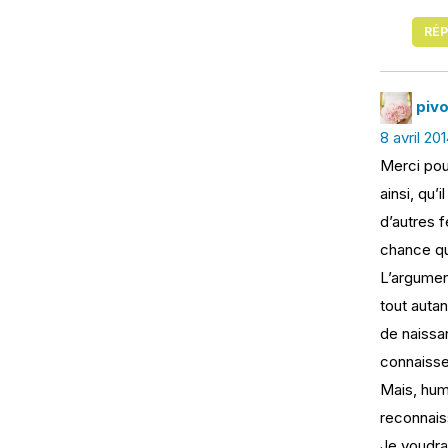
RÉ
piv
8 avril 20
Merci pour
ainsi, qu
d’autres 
chance qu
L’argument
tout autan
de naissa
connaissen
Mais, huma
reconnais
Je voudrai