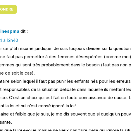
PONDRE
oinespma
dit :
14 à 12h40
 ce p’tit résumé juridique. Je suis toujours divisée sur la question
’il ne faut pas permettre à des femmes désespérées (comme moi) et
femmes qui sont très probablement dans le besoin (faut pas non plu
e ce soit le cas).
aire selon lequel il faut pas punir les enfants nés pour les erre
t responsables de la situation délicate dans laquelle ils mettent l
nce. C’est un choix qui est fait en toute connaissance de cause. L
t la loi et nul n’est censé ignoré la loi!
ine et faible que je suis, je me dis souvent que si quelqu’un pouv
sante.
s que la loi évolue mais je ne veux pas faire celle qui ignore la si