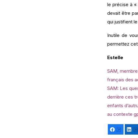
le précise à «
devait être pa
qui justifient 
Inutile de vo
permettez cett
Estelle
SAM, membre du
français des a
SAM: Les ques
derrière ces t
enfants d’autr
au contexte gp
Facebook
Li