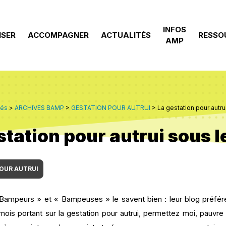
INFOS
ISER
ACCOMPAGNER
ACTUALITÉS
RESSO
AMP
tés
>
ARCHIVES BAMP
>
GESTATION POUR AUTRUI
>
La gestation pour autru
station pour autrui sous l
OUR AUTRUI
 Bampeurs » et « Bampeuses » le savent bien : leur blog préféré
 mois portant sur la gestation pour autrui, permettez moi, pauvre 