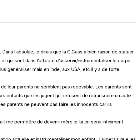
. Dans l’absolue, je dirais que la C.Cass a bien raison de statuer
 qui sont dans l’affecte d’asservir/instrumentaliser le corps
s généraliser mais en Inde, aux USA, etc il y a de forte
urs de leur parents ne semblent pas recevable. Les parents sont
eurs enfants que les jugent qui refusent de retranscrire un acte
es parents ne peuvent pas faire les innocents car ils
ait me permettre de devenir mère je lui en serai infiniment
tuation actuelle et instrumentaliser mon enfant. J’aimerais que les