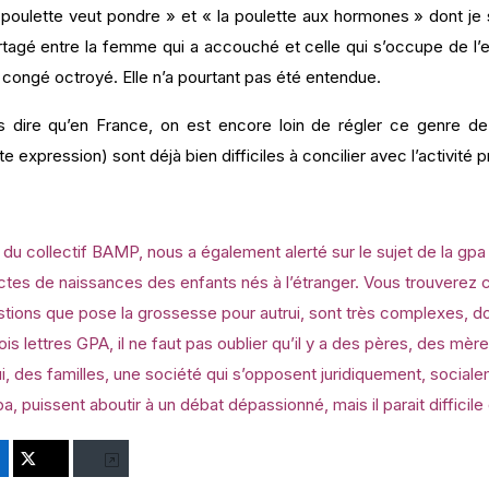
 poulette veut pondre » et « la poulette aux hormones » dont je
rtagé entre la femme qui a accouché et celle qui s’occupe de l
le congé octroyé. Elle n’a pourtant pas été entendue.
us dire qu’en France, on est encore loin de régler ce genre d
e expression) sont déjà bien difficiles à concilier avec l’activi
 collectif BAMP, nous a également alerté sur le sujet de la gpa et 
ctes de naissances des enfants nés à l’étranger. Vous trouverez c
tions que pose la grossesse pour autrui, sont très complexes, d
rois lettres GPA, il ne faut pas oublier qu’il y a des pères, des m
ui, des familles, une société qui s’opposent juridiquement, social
a, puissent aboutir à un débat dépassionné, mais il parait difficil
nkedIn
Twitter
Bluesky