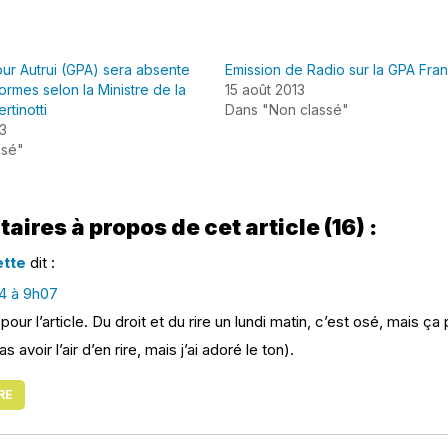
our Autrui (GPA) sera absente
Emission de Radio sur la GPA Fra
ormes selon la Ministre de la
15 août 2013
rtinotti
Dans "Non classé"
3
ssé"
res à propos de cet article (16) :
ette
dit :
14 à 9h07
pour l’article. Du droit et du rire un lundi matin, c’est osé, mais ç
 avoir l’air d’en rire, mais j’ai adoré le ton).
RE