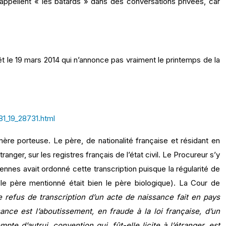
appellent « les bâtards » dans des conversations privées, car
êt le 19 mars 2014 qui n’annonce pas vraiment le printemps de la
81_19_28731.html
mère porteuse. Le père, de nationalité française et résidant en
ranger, sur les registres français de l’état civil. Le Procureur s’y
nnes avait ordonné cette transcription puisque la régularité de
t le père mentionné était bien le père biologique). La Cour de
 le refus de transcription d’un acte de naissance fait en pays
nce est l’aboutissement, en fraude à la loi française, d’un
 d’autrui, convention qui, fût-elle licite à l’étranger, est