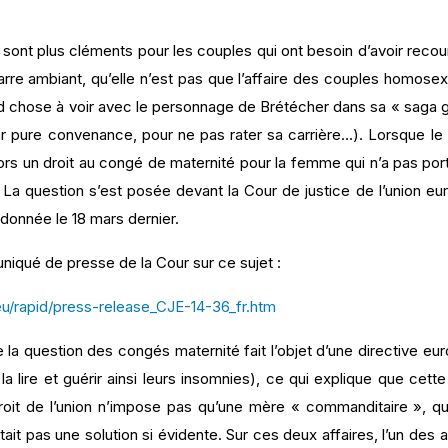
 sont plus cléments pour les couples qui ont besoin d’avoir recours
arre ambiant, qu’elle n’est pas que l’affaire des couples homos
d chose à voir avec le personnage de Brétécher dans sa « saga g
pure convenance, pour ne pas rater sa carrière…). Lorsque le r
 alors un droit au congé de maternité pour la femme qui n’a pas p
 La question s’est posée devant la Cour de justice de l’union 
donnée le 18 mars dernier.
iqué de presse de la Cour sur ce sujet :
eu/rapid/press-release_CJE-14-36_fr.htm
la question des congés maternité fait l’objet d’une directive e
 la lire et guérir ainsi leurs insomnies), ce qui explique que cet
droit de l’union n’impose pas qu’une mère « commanditaire », q
tait pas une solution si évidente. Sur ces deux affaires, l’un de