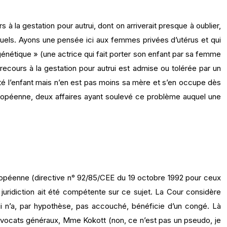
 à la gestation pour autrui, dont on arriverait presque à oublier,
exuels. Ayons une pensée ici aux femmes privées d’utérus et qui
énétique » (une actrice qui fait porter son enfant par sa femme
ecours à la gestation pour autrui est admise ou tolérée par un
orté l’enfant mais n’en est pas moins sa mère et s’en occupe dès
européenne, deux affaires ayant soulevé ce problème auquel une
uropéenne (directive n° 92/85/CEE du 19 octobre 1992 pour ceux
te juridiction ait été compétente sur ce sujet. La Cour considère
ui n’a, par hypothèse, pas accouché, bénéficie d’un congé. Là
s avocats généraux, Mme Kokott (non, ce n’est pas un pseudo, je