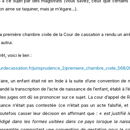
s à ce sujet par des magistrats (vous savez, ceux que certains 
, on aime se taquiner, mais je m’égare…).
la première chambre civile de la Cour de cassation a rendu un arr
autrui.
êt, voici le lien :
urdecassation.fr/jurisprudence_2/premiere_chambre_civile_568/2
aire, un enfant était né en Inde à la suite d’une convention de 
dé la transcription de l’acte de naissance de l’enfant, établi à l’ét
les juges ont dû se prononcer sur ce sujet. La cour d’appel de Re
sance n’était pas contestée (ce n’était pas un acte falsifié, e
outefois casser leur décision en affirmant que : «
est justifié
édigé dans les formes usitées dans ce pays lorsque la naissa
nsemble comportant une convention de gestation pour le compte